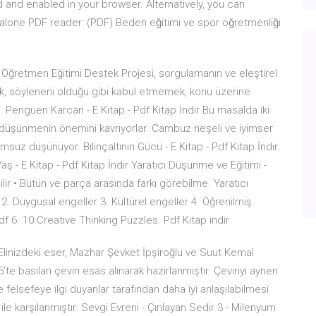
d and enabled in your browser. Alternatively, you can
dalone PDF reader: (PDF) Beden eǧitimi ve spor öǧretmenliǧi
ğretmen Eğitimi Destek Projesi, sorgulamanın ve eleştirel
k, söyleneni olduğu gibi kabul etmemek, konu üzerine
… Penguen Karcan - E Kitap - Pdf Kitap İndir Bu masalda iki
üşünmenin önemini kavrıyorlar. Cambuz neşeli ve iyimser
msuz düşünüyor. Bilinçaltının Gücü - E Kitap - Pdf Kitap İndir.
aş - E Kitap - Pdf Kitap İndir Yaratıcı Düşünme ve Eğitimi -
ir • Bütün ve parça arasında farkı görebilme. Yaratıcı
. Duygusal engeller 3. Kültürel engeller 4. Öğrenilmiş
df 6. 10 Creative Thinking Puzzles. Pdf Kitap indir
KU Elinizdeki eser, Mazhar Şevket İpşiroğlu ve Suut Kemal
’te basılan çeviri esas alınarak hazırlanmıştır. Çeviriyi aynen
felsefeye ilgi duyanlar tarafından daha iyi anlaşılabilmesi
 ile karşılanmıştır. Sevgi Evreni - Çınlayan Sedir 3 - Milenyum