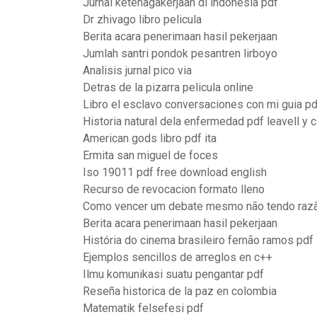
Jurnal ketenagakerjaan di indonesia pdf
Dr zhivago libro pelicula
Berita acara penerimaan hasil pekerjaan
Jumlah santri pondok pesantren lirboyo
Analisis jurnal pico via
Detras de la pizarra pelicula online
Libro el esclavo conversaciones con mi guia pd
Historia natural dela enfermedad pdf leavell y c
American gods libro pdf ita
Ermita san miguel de foces
Iso 19011 pdf free download english
Recurso de revocacion formato lleno
Como vencer um debate mesmo não tendo razã
Berita acara penerimaan hasil pekerjaan
História do cinema brasileiro fernão ramos pdf
Ejemplos sencillos de arreglos en c++
Ilmu komunikasi suatu pengantar pdf
Reseña historica de la paz en colombia
Matematik felsefesi pdf