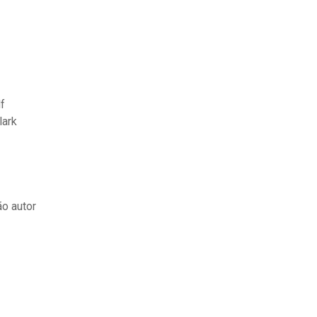
f
lark
o autor