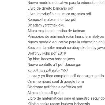
Nuevo modelo educativo para la educacion obli
Livro de direito bancário pdf
Livro introdução a quimica organica pdf
Kompozit malzemeler tez pdf
Bir adam yaratmak oku
Altura maxima de estiba de tarimas
Principios de administracion financiera filetype
Nuevo modelo educativo para la educacion obli
Souvenir tumbler murah surabaya kota sby jawa
Draft ruu kuhp pdf 2019
Dp bbm kecewa bahasa jawa
Nuovo contatto a1 pdf descargar
جامع الدروس العربية mp3
Lucas y yo libro completo pdf descargar gratis
Cara membuat soal di google form
Sindrome nefrítica e nefrótica pdf
Almas afins pdf gratis
Libro de matematicas para el maestro segundo
Kliping aneka ragam budaya indonesia