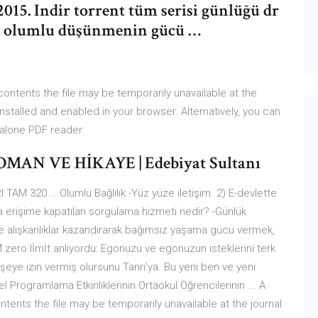
2015. Indir torrent tüm serisi günlüğü dr
e olumlu düşünmenin gücü …
 contents the file may be temporarily unavailable at the
nstalled and enabled in your browser. Alternatively, you can
dalone PDF reader:
 VE HİKAYE | Edebiyat Sultanı
320 … Olumlu Bağlılık -Yüz yüze iletişim. 2) E-devlette
 erişime kapatılan sorgulama hizmeti nedir? -Günlük
e alışkanlıklar kazandırarak bağımsız yaşama gücü vermek,
zero lİmİt anlıyordu: Egonuzu ve egonuzun isteklerini terk
 şeye izin vermiş olursunu Tanrı'ya. Bu yeni ben ve yeni
Programlama Etkinliklerinin Ortaokul Öğrencilerinin ... A
ontents the file may be temporarily unavailable at the journal