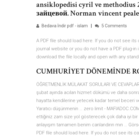
ansiklopedisi cyril ve methodius 
зайцевой. Norman vincent peal
Bedava İndir pdf - islam
5 Comments
A PDF file should load here. If you do not see its
journal website or you do not have a PDF plug-in i
download the file locally and open with any stan
CUMHURİYET DÖNEMİNDE ROMAN
ÖĞRETMENLİK MÜLAKAT SORULARI VE CEVAPLARI TAM 
şubat ayında acılan hizmet dökümü ve daha sonra
hayatta kendilerine yetecek kadar temel beceri v
Yaratıcı düşünmenin … zero limit - MAFIADOC.COM 
ettiğiniz zam size yol gösterecek çok daha iyi bir
anlayışım tamamen benim canlandırın mın … Görsel 
PDF file should load here. If you do not see its c