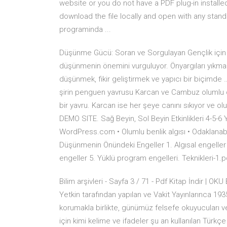
website or you do not have a PDF plug-in installe
download the file locally and open with any stan
programinda ...
Düşünme Gücü: Soran ve Sorgulayan Gençlik için Ö
düşünmenin önemini vurguluyor. Önyargıları yıkma
düşünmek, fikir geliştirmek ve yapıcı bir biçimde 
şirin penguen yavrusu Karcan ve Cambuz olumlu d
bir yavru. Karcan ise her şeye canını sıkıyor ve olu
DEMO SITE. Sağ Beyin, Sol Beyin Etkinlikleri 4-5-6 Y
WordPress.com • Olumlu benlik algısı • Odaklanabil
Düşünmenin Önündeki Engeller 1. Algısal engeller 2
engeller 5. Yüklü program engelleri. Teknikleri-1.p
Bilim arşivleri - Sayfa 3 / 71 - Pdf Kitap İndir | O
Yetkin tarafından yapılan ve Vakit Yayınlarınca 1935
korumakla birlikte, günümüz felsefe okuyucuları ve 
için kimi kelime ve ifadeler şu an kullanılan Türkçe