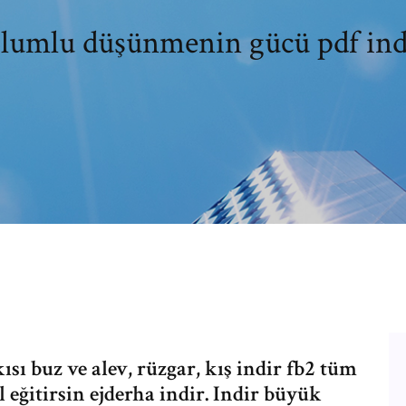
lumlu düşünmenin gücü pdf ind
sı buz ve alev, rüzgar, kış indir fb2 tüm
l eğitirsin ejderha indir. Indir büyük