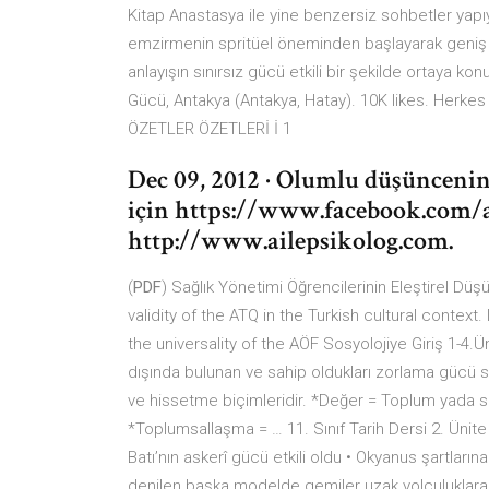
Kitap Anastasya ile yine benzersiz sohbetler yapıy
emzirmenin spritüel öneminden başlayarak geniş 
anlayışın sınırsız gücü etkili bir şekilde ortaya
Gücü, Antakya (Antakya, Hatay). 10K likes. Herk
ÖZETLER ÖZETLERİ İ 1
Dec 09, 2012 · Olumlu düşüncenin 
için https://www.facebook.com/a
http://www.ailepsikolog.com.
(
PDF
) Sağlık Yönetimi Öğrencilerinin Eleştirel Düş
validity of the ATQ in the Turkish cultural context.
the universality of the AÖF Sosyolojiye Giriş 1-4.
dışında bulunan ve sahip oldukları zorlama gücü 
ve hissetme biçimleridir. *Değer = Toplum yada so
*Toplumsallaşma = … 11. Sınıf Tarih Dersi 2. Ünite
Batı’nın askerî gücü etkili oldu • Okyanus şartların
denilen başka modelde gemiler uzak yolculuklara uyg