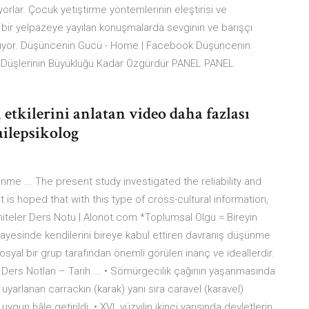
orlar. Çocuk yetiştirme yöntemlerinin eleştirisi ve
bir yelpazeye yayılan konuşmalarda sevginin ve barışçı
 konuyor. Düşüncenin Gücü - Home | Facebook Düşüncenin
es Düşlerinin Büyüklüğü Kadar Özgürdür PANEL PANEL
etkilerini anlatan video daha fazlası
ilepsikolog
ünme ... The present study investigated the reliability and
 It is hoped that with this type of cross-cultural information,
Üniteler Ders Notu | Alonot.com *Toplumsal Olgu = Bireyin
sayesinde kendilerini bireye kabul ettiren davranış düşünme
syal bir grup tarafından önemli görülen inanç ve ideallerdir.
 Ders Notları – Tarih ... • Sömürgecilik çağının yaşanmasında
a uyarlanan carrackın (karak) yanı sıra caravel (karavel)
un hâle getirildi. • XVI. yüzyılın ikinci yarısında devletlerin