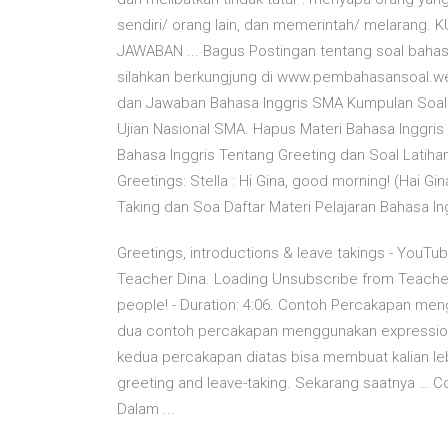
sendiri/ orang lain, dan memerintah/ melaran
JAWABAN ... Bagus Postingan tentang soal bahasa 
silahkan berkungjung di www.pembahasansoal.web.i
dan Jawaban Bahasa Inggris SMA Kumpulan Soal
Ujian Nasional SMA. Hapus Materi Bahasa Inggris T
Bahasa Inggris Tentang Greeting dan Soal Latih
Greetings: Stella : Hi Gina, good morning! (Hai G
Taking dan Soa Daftar Materi Pelajaran Bahasa I
Greetings, introductions & leave takings - YouTub
Teacher Dina. Loading Unsubscribe from Teacher 
people! - Duration: 4:06. Contoh Percakapan meng
dua contoh percakapan menggunakan expression 
kedua percakapan diatas bisa membuat kalian l
greeting and leave-taking. Sekarang saatnya … 
Dalam ...