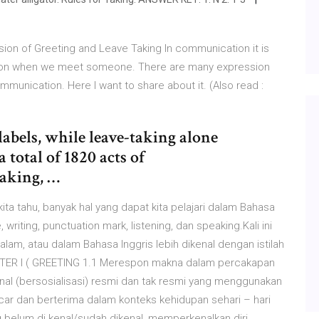
ion of Greeting and Leave Taking In communication it is
ation when we meet someone. There are many expression
munication. Here I want to share about it. (Also read :
labels, while leave-taking alone
 total of 1820 acts of
taking, …
ita tahu, banyak hal yang dapat kita pelajari dalam Bahasa
writing, punctuation mark, listening, dan speaking.Kali ini
lam, atau dalam Bahasa Inggris lebih dikenal dengan istilah
TER I ( GREETING 1.1 Merespon makna dalam percakapan
onal (bersosialisasi) resmi dan tak resmi yang menggunakan
car dan berterima dalam konteks kehidupan sehari – hari
g belum di kenal/sudah dikenal, memperkenalkan diri