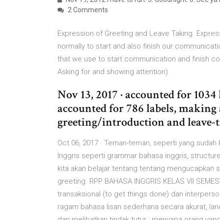
2 Comments
Expression of Greeting and Leave Taking. Express
normally to start and also finish our communic
that we use to start communication and finish com
Asking for and showing attention)
Nov 13, 2017 · accounted for 1034 
accounted for 786 labels, making a
greeting/introduction and leave-
Oct 06, 2017 · Teman-teman, seperti yang sudah k
Inggris seperti grammar bahasa inggris, structure, 
kita akan belajar tentang tentang mengucapkan sa
greeting. RPP BAHASA INGGRIS KELAS VII SEMES
transaksional (to get things done) dan interpers
ragam bahasa lisan sederhana secara akurat, lan
dan melibatkan tindak tutur : menyapa orang yan