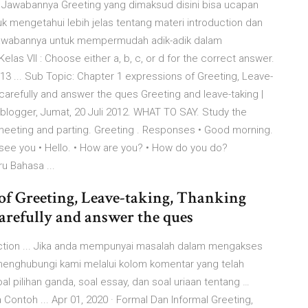
n Jawabannya Greeting yang dimaksud disini bisa ucapan
k mengetahui lebih jelas tentang materi introduction dan
a jawabannya untuk mempermudah adik-adik dalam
s VII : Choose either a, b, c, or d for the correct answer.
13 ... Sub Topic: Chapter 1 expressions of Greeting, Leave-
 carefully and answer the ques Greeting and leave-taking |
 blogger, Jumat, 20 Juli 2012. WHAT TO SAY. Study the
 meeting and parting. Greeting . Responses • Good morning.
see you • Hello. • How are you? • How do you do?
ru Bahasa ...
 of Greeting, Leave-taking, Thanking
carefully and answer the ques
duction ... Jika anda mempunyai masalah dalam mengakses
 menghubungi kami melalui kolom komentar yang telah
oal pilihan ganda, soal essay, dan soal uriaan tentang …
Contoh ... Apr 01, 2020 · Formal Dan Informal Greeting,