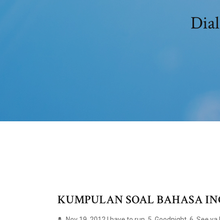
Dial
KUMPULAN SOAL BAHASA INGG
Nov 19, 2012 I have to run. 5. Goodnight. 6. See ya 