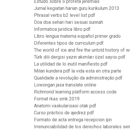
Estudo sobre o profeta jeremias
Jurnal kegiatan harian guru kurikulum 2013
Phrasal verbs b2 level list pdf
Doa doa sehari hari sesuai sunnah
Informatica juridica libro pdf
Libro lengua materna español primer grado
Diferentes tipos de curriculum pdf
The world of ice and fire the untold history of
Türk dili dergisi yazın akımları özel sayısı pdf
La utilidad de lo inutil manifiesto pdf
Milan kundera pdf la vida esta en otra parte
Qualidade a revolução da administração pdf
Lowongan jasa translate online
Richmond learning platform access code
Format rkas smk 2019
Anatomi vaskularisasi otak pdf
Curso práctico de ajedrez pdf
Formato de acta entrega recepcion ipn
Irrenunciabilidad de los derechos laborales se