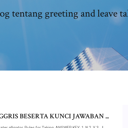
og tentang greeting and leave t
RIS BESERTA KUNCI JAWABAN ...
later alligator. Rules for Taking. ANSWER KEY: 1. N 2. Y 3