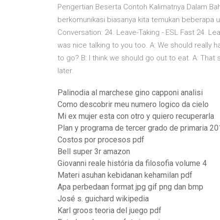
Pengertian Beserta Contoh Kalimatnya Dalam Ba
berkomunikasi biasanya kita temukan beberapa 
Conversation: 24. Leave-Taking - ESL Fast 24. Leave
was nice talking to you too. A: We should really 
to go? B: I think we should go out to eat. A: That sou
later.
Palinodia al marchese gino capponi analisi
Como descobrir meu numero logico da cielo
Mi ex mujer esta con otro y quiero recuperarla
Plan y programa de tercer grado de primaria 2
Costos por procesos pdf
Bell super 3r amazon
Giovanni reale história da filosofia volume 4
Materi asuhan kebidanan kehamilan pdf
Apa perbedaan format jpg gif png dan bmp
José s. guichard wikipedia
Karl groos teoria del juego pdf