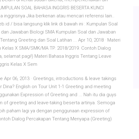
g. KUMPULAN SOAL BAHASA INGGRIS BESERTA KUNCI
inggrisnya Jika berkenan atau mencari referensi lain..
d / bisa langsung klik link di bawah ini : Kumpulan Soal
 dan Jawaban Biologi SMA Kumpulan Soal dan Jawaban
entang Greeting dan Soal Latihan ... Apr 10, 2018 · Materi
an Kelas X SMA/SMK/MA TP. 2018/2019. Contoh Dialog
ina, selamat pagi!) Materi Bahasa Inggris Tentang Leave
nggris Kelas X Sem
e Apr 06, 2013 · Greetings, introductions & leave takings
Dina? English on Tour Unit 1-1 Greeting and meeting
gunakan Expression of Greeting and ... Nah itu dia guys
of greeting and leave-taking beserta artinya. Semoga
ebih paham lagi ya dengan penggunaan expression of
Contoh Dialog Percakapan Tentang Menyapa (Greeting)