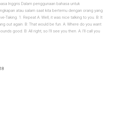
hasa Inggris Dalam penggunaan bahasa untuk
ungkapan atau salam saat kita bertemu dengan orang yang
-Taking. 1. Repeat A: Well, it was nice talking to you. B: It
hang out again. B: That would be fun. A: Where do you want
nds good. B: All right, so I'll see you then. A: I'll call you
018