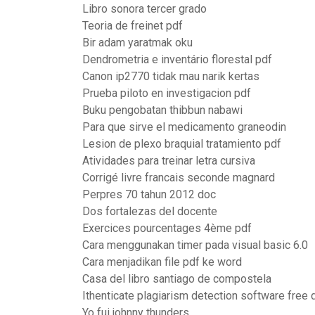
Libro sonora tercer grado
Teoria de freinet pdf
Bir adam yaratmak oku
Dendrometria e inventário florestal pdf
Canon ip2770 tidak mau narik kertas
Prueba piloto en investigacion pdf
Buku pengobatan thibbun nabawi
Para que sirve el medicamento graneodin
Lesion de plexo braquial tratamiento pdf
Atividades para treinar letra cursiva
Corrigé livre francais seconde magnard
Perpres 70 tahun 2012 doc
Dos fortalezas del docente
Exercices pourcentages 4ème pdf
Cara menggunakan timer pada visual basic 6.0
Cara menjadikan file pdf ke word
Casa del libro santiago de compostela
Ithenticate plagiarism detection software free
Yo fui johnny thunders