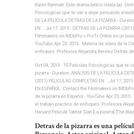
Karim Rahmati. Este drama bélico relata las Detrá
Psicologicas que te van a dejar pensando enseñan
DE LA PELÍCULA DETRÁS DE LA PIZARRA - Durat
EN … Jul 17, 2015 · DETRAS DE LA PIZARRA (20
Filmmakers on IMDbPro » ProTv Online es un busca
YouTube Apr 23, 2015 · Materia de vídeo de la Cá
enfoques. Profesora Alejandra Benitez Detrás de l
Oct 04, 2013 · 10 Peliculas Psicologicas que te 
pizarra - Duration: ANÁLISIS DE LA PELÍCULA DE
(2011) PELICULAS COMPLETAS EN … Jul 17, 201
EN ESPAÑOL. Contact the Filmmakers on IMDbPro 
de la pizarra en Español - YouTube Apr 23, 2015 
el trabajo practico de enfoques. Profesora Alejan
Harvard Pelicula Takhté Siah [La pizarra] [The Bl
Detras de la pizarra es una películ