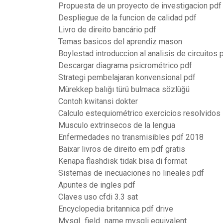
Propuesta de un proyecto de investigacion pdf
Despliegue de la funcion de calidad pdf
Livro de direito bancário pdf
Temas basicos del aprendiz mason
Boylestad introduccion al analisis de circuitos 
Descargar diagrama psicrométrico pdf
Strategi pembelajaran konvensional pdf
Mürekkep balığı türü bulmaca sözlüğü
Contoh kwitansi dokter
Calculo estequiométrico exercicios resolvidos
Musculo extrinsecos de la lengua
Enfermedades no transmisibles pdf 2018
Baixar livros de direito em pdf gratis
Kenapa flashdisk tidak bisa di format
Sistemas de inecuaciones no lineales pdf
Apuntes de ingles pdf
Claves uso cfdi 3.3 sat
Encyclopedia britannica pdf drive
Mysql_field_name mysqli equivalent