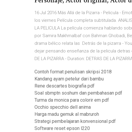
Personaje, Actor original, Actor 
16 Jul 2016 Más Allá de la Pizarra - Pelicula - Em
los viernes Película completa subtitulada. AN
LA PELICULA La película comienza hablando sobre
por Samira Makhmalbaf con Bahman Ghobadi, Beh
drama bélico relata las Detrás de la pizarra - Yo
dejar pensando enseñanza de la pelicula detras 
DE LA PIZARRA - Duration: DETRAS DE LA PIZAR
Contoh format penulisan skripsi 2018
Kandang ayam petelur dari bambu
Rene descartes biografia pdf
Soal sbmptn soshum dan pembahasan pdf
Turma da monica para colorir em pdf
Occhio specchio dell anima
Harga madu gemuk al mabruroh
Strategi pembelajaran konvensional pdf
Software reset epson l220