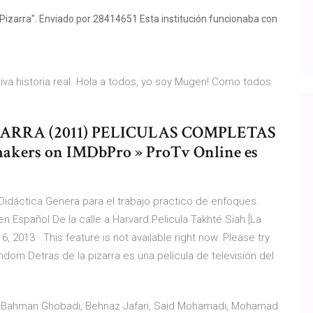
 Pizarra". Enviado por 28414651 Esta institución funcionaba con
otiva historia real. Hola a todos, yo soy Mugen! Como todos
PIZARRA (2011) PELICULAS COMPLETAS
akers on IMDbPro » ProTv Online es
 Didáctica Genera para el trabajo practico de enfoques.
en Español De la calle a Harvard Pelicula Takhté Siah [La
, 2013 · This feature is not available right now. Please try
Fandom Detras de la pizarra es una película de televisión del
on Bahman Ghobadi, Behnaz Jafari, Said Mohamadi, Mohamad