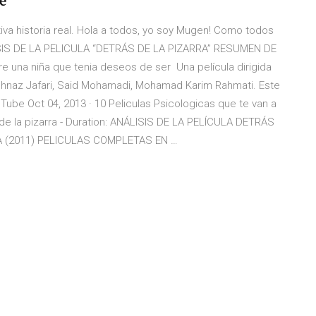
de
otiva historia real. Hola a todos, yo soy Mugen! Como todos
ALISIS DE LA PELICULA “DETRÁS DE LA PIZARRA” RESUMEN DE
 una niña que tenia deseos de ser Una película dirigida
naz Jafari, Said Mohamadi, Mohamad Karim Rahmati. Este
uTube Oct 04, 2013 · 10 Peliculas Psicologicas que te van a
de la pizarra - Duration: ANÁLISIS DE LA PELÍCULA DETRÁS
RA (2011) PELICULAS COMPLETAS EN …