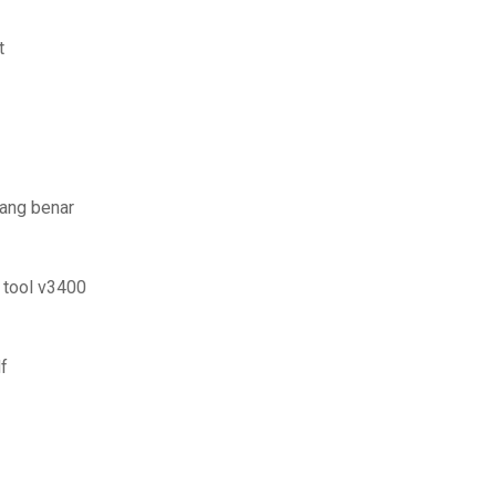
t
yang benar
 tool v3400
f