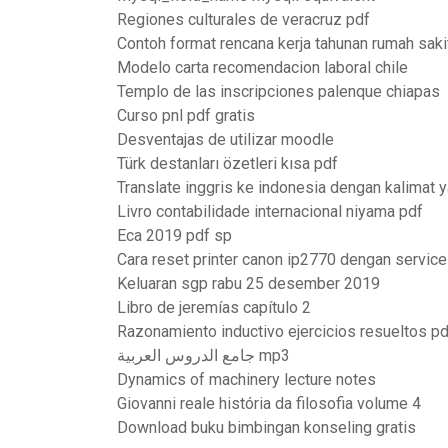
Regiones culturales de veracruz pdf
Contoh format rencana kerja tahunan rumah saki
Modelo carta recomendacion laboral chile
Templo de las inscripciones palenque chiapas
Curso pnl pdf gratis
Desventajas de utilizar moodle
Türk destanları özetleri kısa pdf
Translate inggris ke indonesia dengan kalimat 
Livro contabilidade internacional niyama pdf
Eca 2019 pdf sp
Cara reset printer canon ip2770 dengan service
Keluaran sgp rabu 25 desember 2019
Libro de jeremías capítulo 2
Razonamiento inductivo ejercicios resueltos pd
جامع الدروس العربية mp3
Dynamics of machinery lecture notes
Giovanni reale história da filosofia volume 4
Download buku bimbingan konseling gratis