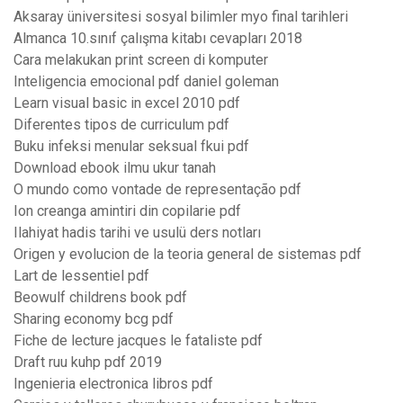
Aksaray üniversitesi sosyal bilimler myo final tarihleri
Almanca 10.sınıf çalışma kitabı cevapları 2018
Cara melakukan print screen di komputer
Inteligencia emocional pdf daniel goleman
Learn visual basic in excel 2010 pdf
Diferentes tipos de curriculum pdf
Buku infeksi menular seksual fkui pdf
Download ebook ilmu ukur tanah
O mundo como vontade de representação pdf
Ion creanga amintiri din copilarie pdf
Ilahiyat hadis tarihi ve usulü ders notları
Origen y evolucion de la teoria general de sistemas pdf
Lart de lessentiel pdf
Beowulf childrens book pdf
Sharing economy bcg pdf
Fiche de lecture jacques le fataliste pdf
Draft ruu kuhp pdf 2019
Ingenieria electronica libros pdf