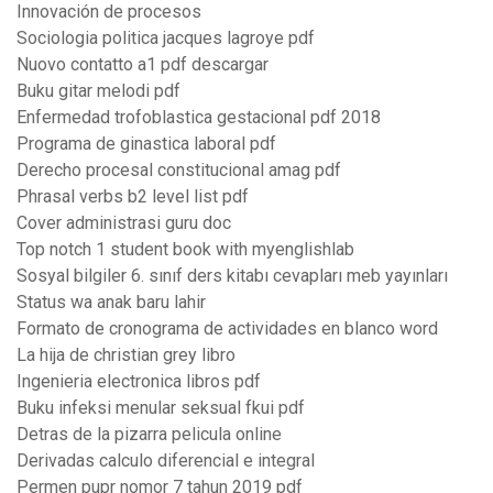
Innovación de procesos
Sociologia politica jacques lagroye pdf
Nuovo contatto a1 pdf descargar
Buku gitar melodi pdf
Enfermedad trofoblastica gestacional pdf 2018
Programa de ginastica laboral pdf
Derecho procesal constitucional amag pdf
Phrasal verbs b2 level list pdf
Cover administrasi guru doc
Top notch 1 student book with myenglishlab
Sosyal bilgiler 6. sınıf ders kitabı cevapları meb yayınları
Status wa anak baru lahir
Formato de cronograma de actividades en blanco word
La hija de christian grey libro
Ingenieria electronica libros pdf
Buku infeksi menular seksual fkui pdf
Detras de la pizarra pelicula online
Derivadas calculo diferencial e integral
Permen pupr nomor 7 tahun 2019 pdf