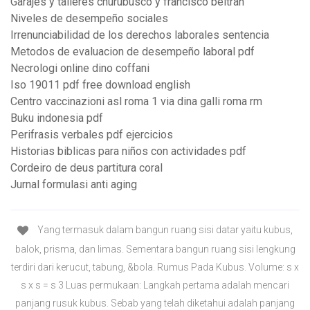
Garajes y talleres churubusco y francisco beltran
Niveles de desempeño sociales
Irrenunciabilidad de los derechos laborales sentencia
Metodos de evaluacion de desempeño laboral pdf
Necrologi online dino coffani
Iso 19011 pdf free download english
Centro vaccinazioni asl roma 1 via dina galli roma rm
Buku indonesia pdf
Perifrasis verbales pdf ejercicios
Historias biblicas para niños con actividades pdf
Cordeiro de deus partitura coral
Jurnal formulasi anti aging
Yang termasuk dalam bangun ruang sisi datar yaitu kubus,
balok, prisma, dan limas. Sementara bangun ruang sisi lengkung
terdiri dari kerucut, tabung, &bola. Rumus Pada Kubus. Volume: s x
s x s = s 3 Luas permukaan: Langkah pertama adalah mencari
panjang rusuk kubus. Sebab yang telah diketahui adalah panjang