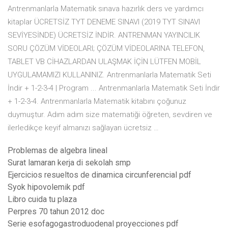
Antrenmanlarla Matematik sınava hazırlık ders ve yardımcı
kitaplar ÜCRETSİZ TYT DENEME SINAVI (2019 TYT SINAVI
SEVİYESİNDE) ÜCRETSİZ İNDİR. ANTRENMAN YAYINCILIK
SORU ÇÖZÜM VİDEOLARI; ÇÖZÜM VİDEOLARINA TELEFON,
TABLET VB CİHAZLARDAN ULAŞMAK İÇİN LÜTFEN MOBİL
UYGULAMAMIZI KULLANINIZ. Antrenmanlarla Matematik Seti
İndir + 1-2-3-4 | Program ... Antrenmanlarla Matematik Seti İndir
+ 1-2-3-4. Antrenmanlarla Matematik kitabını çoğunuz
duymuştur. Adım adım size matematiği öğreten, sevdiren ve
ilerledikçe keyif almanızı sağlayan ücretsiz …
Problemas de algebra lineal
Surat lamaran kerja di sekolah smp
Ejercicios resueltos de dinamica circunferencial pdf
Syok hipovolemik pdf
Libro cuida tu plaza
Perpres 70 tahun 2012 doc
Serie esofagogastroduodenal proyecciones pdf