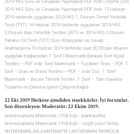
2019 YKS Soru ve Cevapları Yayımlandı! PDF İndir | Osymli.com
2019 YKS Soru ve Cevapları Yayımlandı! PDF İndir. 15 Haziran
2019 tarihinde uygulanan 2019-YKS 1. Oturum Temel Yeterlilik
Testi (TYT), 16 Haziran 2019 tarihinde uygulanan 2019-YKS
2.Oturum Alan Yeterlilik Testleri (AYT) ve 2019-YKS 3.Oturum
Yabancı Dil Testi (YDT) Soru Kitapçıkları ve Cevap
Anahtarlarına 16 Haziran 2019 tarihinde saat 20.00’dan itibaren
aşağıdaki bağlantıdan 7. Sınıf | Matematik Bankası Sınıf Açılar
Testleri – PDF indir. Sınıf Matematik – Yüzdeler Testi – PDF. 7.
Sınıf – Oran ve Orantı Testleri – PDF – İndir Çöz. 7. Sınıf
Matematik – Beceri Temelli Testler. 7. Sınıf – Tam Sayılarla
Toplama ve Çıkarma İşlemi Çalışma Kağıdı
22 Eki 2019 Herkese şimdiden teşekkürler. İyi forumlar.
Son düzenleyen: Moderatör: 22 Ekim 2019.
Antrenmanlarla Matematik 1 Pdf Indir - blanhardfaq
Antrenmanlarla Matematik 1 Pdf Indir -- imgfil.com/16i3sb
ANTRENMANLARLA MATEMATİK | ANTRENMAN YAYINCILIK