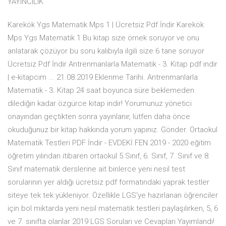
YAYINCILIK
Karekök Ygs Matematik Mps 1 | Ücretsiz Pdf İndir Karekök
Mps Ygs Matematik 1 Bu kitap size örnek soruyor ve onu
anlatarak çözüyor bu soru kalıbıyla ilgili size 6 tane soruyor
Ücretsiz Pdf İndir Antrenmanlarla Matematik - 3. Kitap pdf indir
| e-kitapcım ... 21.08.2019 Eklenme Tarihi. Antrenmanlarla
Matematik - 3. Kitap 24 saat boyunca süre beklemeden
dilediğin kadar özgürce kitap indir! Yorumunuz yönetici
onayından geçtikten sonra yayınlanır, lütfen daha önce
okuduğunuz bir kitap hakkında yorum yapınız. Gönder. Ortaokul
Matematik Testleri PDF İndir - EVDEKİ FEN 2019 - 2020 eğitim
öğretim yılından itibaren ortaokul 5.Sınıf, 6. Sınıf, 7. Sınıf ve 8.
Sınıf matematik derslerine ait binlerce yeni nesil test
sorularının yer aldığı ücretsiz pdf formatındaki yaprak testler
siteye tek tek yükleniyor. Özellikle LGS'ye hazırlanan öğrenciler
için bol miktarda yeni nesil matematik testleri paylaşılırken, 5, 6
ve 7. sınıfta olanlar 2019 LGS Soruları ve Cevapları Yayımlandı!